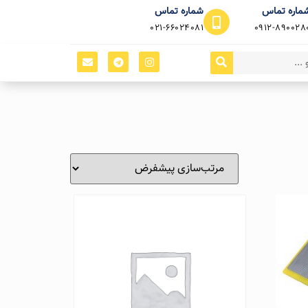
ماره تماس
شماره تماس
021-66024081
0912-890028