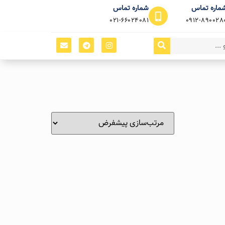
ماره تماس
شماره تماس
021-66024081
0912-890028