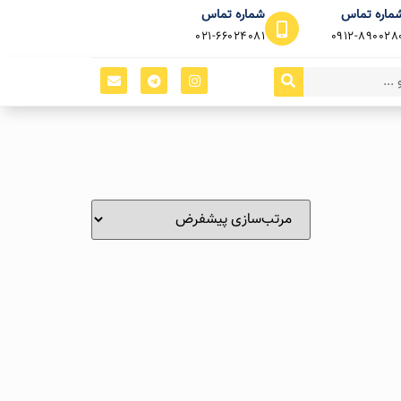
ماره تماس
شماره تماس
021-66024081
0912-890028