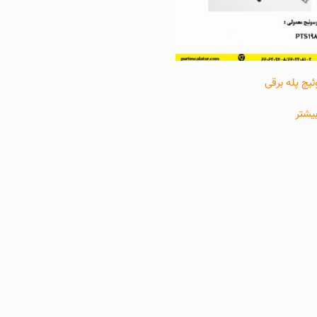
یچ پله برقی
یشتر