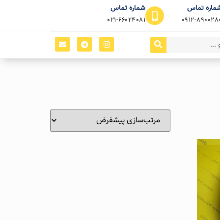
ماره تماس
شماره تماس
021-66024081
0912-890028