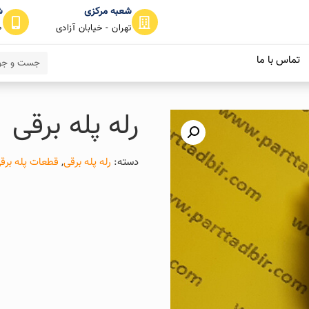
شعبه مرکزی
ش
تهران - خیابان آزادی
0
تماس با ما
رله پله برقی
دسته:
رله پله برقی
,
قطعات پله برق