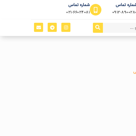
ماره تماس
شماره تماس
021-66024081
0912-890028
ی