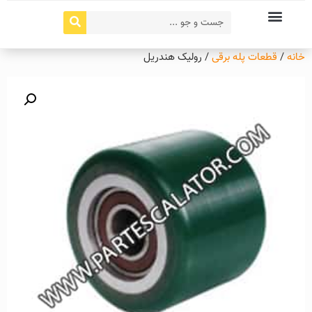
خانه
/
قطعات پله برقی
/ رولیک هندریل