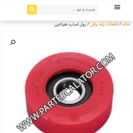
خانه
/
قطعات پله برقی
/ رول استپ هیتاچی