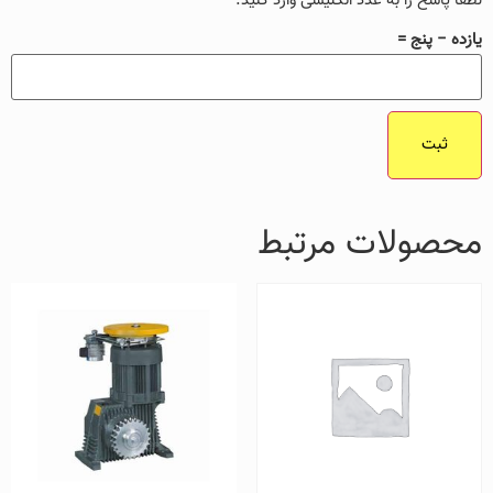
لطفا پاسخ را به عدد انگلیسی وارد کنید:
یازده − پنج =
محصولات مرتبط