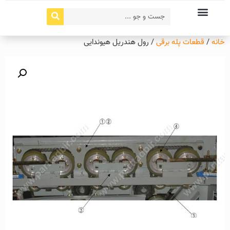
خانه
/
قطعات پله برقی
/ رول هندریل هیوندایی