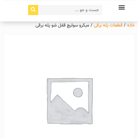
خانه
/
قطعات پله برقی
/ میکرو سوئیچ قفل شو پله برقی