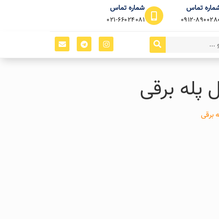
ماره تماس
شماره تماس
021-66024081
0912-890028
 پله برقی
 برقی