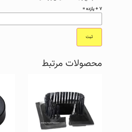
7 + یازده =
محصولات مرتبط