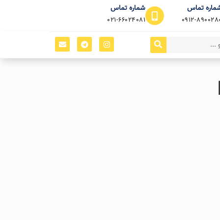
ماره تماس
شماره تماس
021-66024081
0912-890028