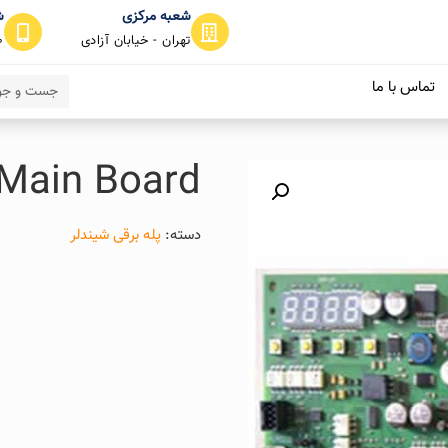
شعبه مرکزی
ش
تهران - خیابان آزادی
0
تماس با ما
Main Board
دسته:
پله برقی شیندلر